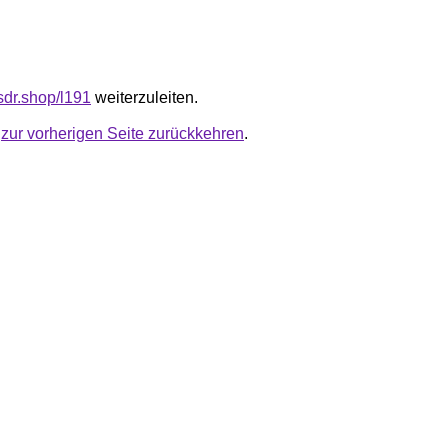
fsdr.shop/l191
weiterzuleiten.
u
zur vorherigen Seite zurückkehren
.