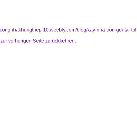
thicongnhakhungthep-10.weebly.com/blog/xay-nha-tron-goi-tai-t
u
zur vorherigen Seite zurückkehren
.